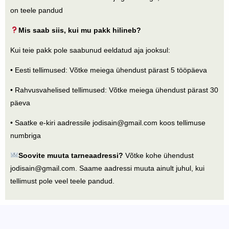
on teele pandud
Mis saab siis, kui mu pakk hilineb?
Kui teie pakk pole saabunud eeldatud aja jooksul:
• Eesti tellimused: Võtke meiega ühendust pärast 5 tööpäeva
• Rahvusvahelised tellimused: Võtke meiega ühendust pärast 30
päeva
• Saatke e-kiri aadressile
jodisain@gmail.com
koos tellimuse
numbriga
Soovite muuta tarneaadressi?
Võtke kohe ühendust
jodisain@gmail.com
. Saame aadressi muuta ainult juhul, kui
tellimust pole veel teele pandud.