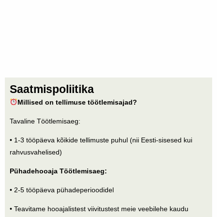
Skip
to
content
Saatmispoliitika
Millised on tellimuse töötlemisajad?
Tavaline Töötlemisaeg:
• 1-3 tööpäeva kõikide tellimuste puhul (nii Eesti-sisesed kui
rahvusvahelised)
Pühadehooaja Töötlemisaeg:
• 2-5 tööpäeva pühadeperioodidel
• Teavitame hooajalistest viivitustest meie veebilehe kaudu