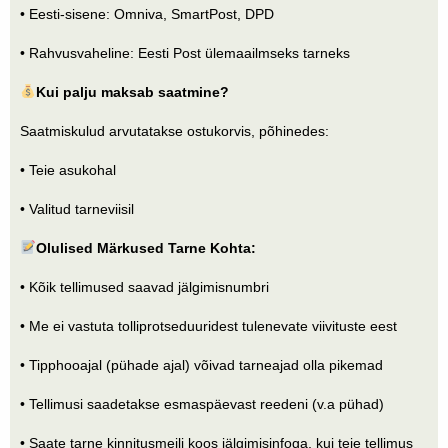
• Eesti-sisene: Omniva, SmartPost, DPD
• Rahvusvaheline: Eesti Post ülemaailmseks tarneks
Kui palju maksab saatmine?
Saatmiskulud arvutatakse ostukorvis, põhinedes:
• Teie asukohal
• Valitud tarneviisil
Olulised Märkused Tarne Kohta:
• Kõik tellimused saavad jälgimisnumbri
• Me ei vastuta tolliprotseduuridest tulenevate viivituste eest
• Tipphooajal (pühade ajal) võivad tarneajad olla pikemad
• Tellimusi saadetakse esmaspäevast reedeni (v.a pühad)
• Saate tarne kinnitusmeili koos jälgimisinfoga, kui teie tellimus