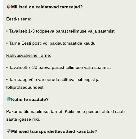
Millised on eeldatavad tarneajad?
Eesti-sisene:
• Tavaliselt 1-3 tööpäeva pärast tellimuse välja saatmist
• Tarne Eesti posti või pakiautomaatide kaudu
Rahvusvaheline Tarne:
• Tavaliselt 7-30 päeva pärast tellimuse välja saatmist
• Tarneaeg võib varieeruda sõltuvalt sihtriigist ja
tolliprotseduuridest
Kuhu te saadate?
Pakume ülemaailmset tarnet! Kõiki meie puidust ehteid saab
saata igasse riiki.
Milliseid transpordiettevõtteid kasutate?